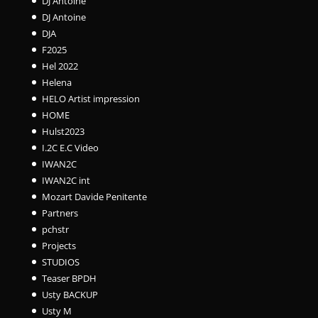
DJ Antoine
DJ Antoine
DJA
F2025
Hel 2022
Helena
HELO Artist impression
HOME
Hulst2023
I.2C E.C Video
IWAN2C
IWAN2C int
Mozart Davide Penitente
Partners
pchstr
Projects
STUDIOS
Teaser BPDH
Usty BACKUP
Usty M