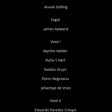
Anouk Dolfing
Fagot
James Aylward
Viool I
Myrthe Helder
Ruña ‘t Hart
Nataša Grujić
Florin Negreanu
Jellantsje de Vries
Viool II
Eduardo Paredes Crespo